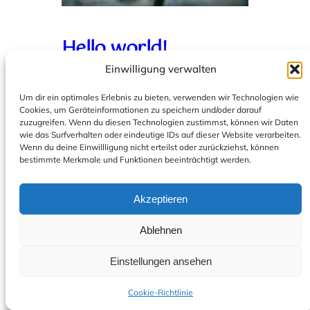
Hello world!
Einwilligung verwalten
September 1, 2025
Uncategorized
Um dir ein optimales Erlebnis zu bieten, verwenden wir Technologien wie
Cookies, um Geräteinformationen zu speichern und/oder darauf
Welcome to WordPress. This is your first
zuzugreifen. Wenn du diesen Technologien zustimmst, können wir Daten
post. Edit or delete it, then start writing!
wie das Surfverhalten oder eindeutige IDs auf dieser Website verarbeiten.
Wenn du deine Einwillligung nicht erteilst oder zurückziehst, können
bestimmte Merkmale und Funktionen beeinträchtigt werden.
Akzeptieren
STUDIO
© Studio Herzensort,
HERZENSORT
München
Ablehnen
Einstellungen ansehen
Cookie-Richtlinie